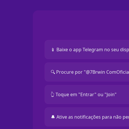
📱 Baixe o app Telegram no seu disp
🔍 Procure por "@7Brwin ComOficia
👆 Toque em "Entrar" ou "Join"
🔔 Ative as notificações para não p