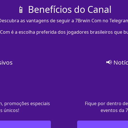
📱 Benefícios do Canal
Descubra as vantagens de seguir a 7Brwin Com no Telegra
Com é a escolha preferida dos jogadores brasileiros que b
sivos
📢 Notí
m, promoções especiais
Fique por dentro d
s únicos!
eventos da 