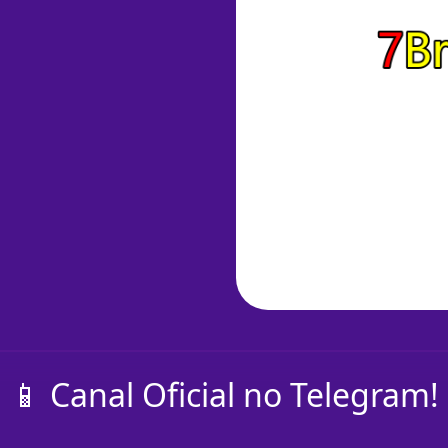
📱 Canal Oficial no Telegram!