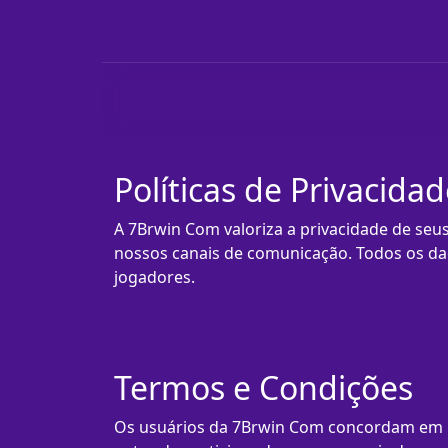
Políticas de Privacida
A 7Brwin Com valoriza a privacidade de se
nossos canais de comunicação. Todos os dad
jogadores.
Termos e Condições
Os usuários da 7Brwin Com concordam em re