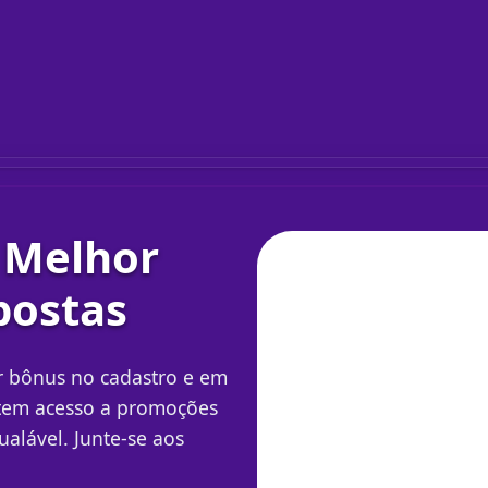
 Melhor
postas
r bônus no cadastro e em
 tem acesso a promoções
ualável. Junte-se aos