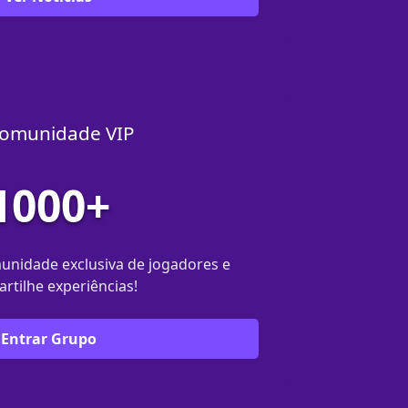
Comunidade VIP
1000+
unidade exclusiva de jogadores e
rtilhe experiências!
Entrar Grupo