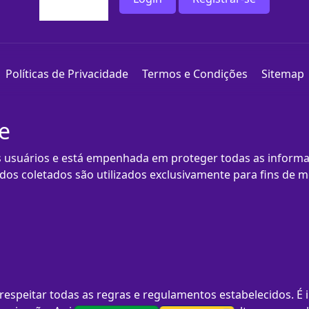
Políticas de Privacidade
Termos e Condições
Sitemap
de
us usuários e está empenhada em proteger todas as informa
os coletados são utilizados exclusivamente para fins de m
speitar todas as regras e regulamentos estabelecidos. É 