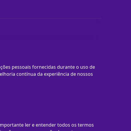
ções pessoais fornecidas durante o uso de
elhoria contínua da experiência de nossos
importante ler e entender todos os termos