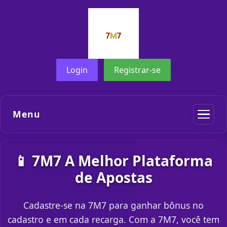
Login
Registrar-se
Menu
📱 7M7 A Melhor Plataforma
de Apostas
Cadastre-se na 7M7 para ganhar bônus no
cadastro e em cada recarga. Com a 7M7, você tem