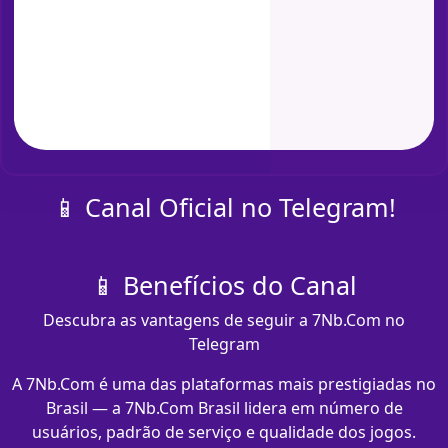
📱 Canal Oficial no Telegram!
📱 Benefícios do Canal
Descubra as vantagens de seguir a 7Nb.Com no
Telegram
A 7Nb.Com é uma das plataformas mais prestigiadas no
Brasil — a 7Nb.Com Brasil lidera em número de
usuários, padrão de serviço e qualidade dos jogos.