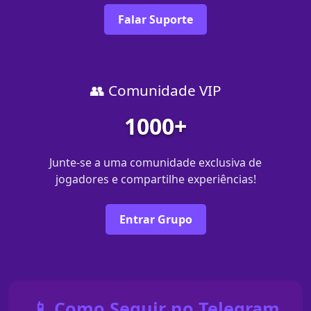
Falar Suporte
👥 Comunidade VIP
1000+
Junte-se a uma comunidade exclusiva de
jogadores e compartilhe experiências!
Entrar Grupo
📱 Como Seguir no Telegram