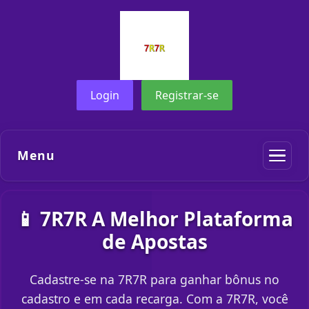
Login
Registrar-se
Menu
📱 7R7R A Melhor Plataforma
de Apostas
Cadastre-se na 7R7R para ganhar bônus no
cadastro e em cada recarga. Com a 7R7R, você