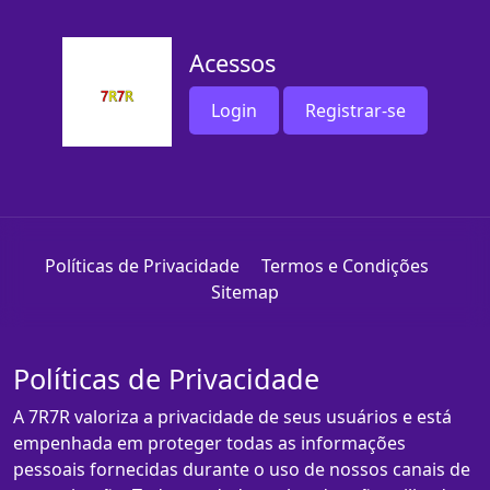
Acessos
Login
Registrar-se
Políticas de Privacidade
Termos e Condições
Sitemap
Políticas de Privacidade
A 7R7R valoriza a privacidade de seus usuários e está
empenhada em proteger todas as informações
pessoais fornecidas durante o uso de nossos canais de