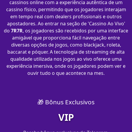
cassinos online com a experiência autêntica de um
cassino físico, permitindo que os jogadores interajam
em tempo real com dealers profissionais e outros
apostadores. Ao entrar na seção de 'Cassino Ao Vivo'
do
7R7R
, os jogadores são recebidos por uma interface
amigável que proporciona fácil navegação entre
diversas opções de jogos, como blackjack, roleta,
baccarat e póquer. A tecnologia de streaming de alta
qualidade utilizada nos jogos ao vivo oferece uma
experiência imersiva, onde os jogadores podem ver e
ouvir tudo o que acontece na mes.
🎁 Bônus Exclusivos
VIP