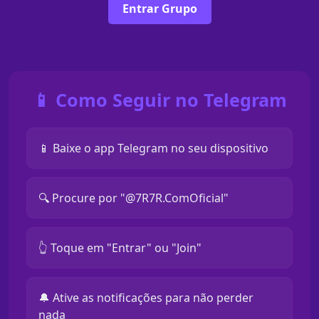
Entrar Grupo
📱 Como Seguir no Telegram
📱 Baixe o app Telegram no seu dispositivo
🔍 Procure por "@7R7R.ComOficial"
👆 Toque em "Entrar" ou "Join"
🔔 Ative as notificações para não perder
nada