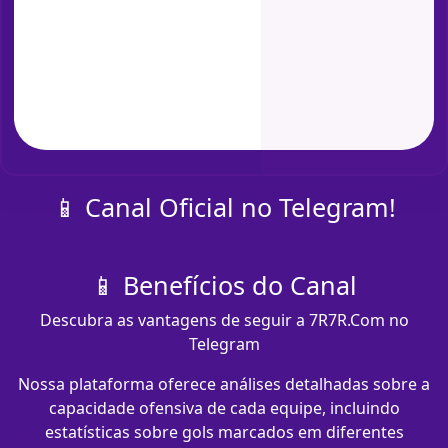
📱 Canal Oficial no Telegram!
📱 Benefícios do Canal
Descubra as vantagens de seguir a 7R7R.Com no
Telegram
Nossa plataforma oferece análises detalhadas sobre a
capacidade ofensiva de cada equipe, incluindo
estatísticas sobre gols marcados em diferentes