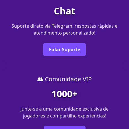
Chat
Suporte direto via Telegram, respostas rápidas e
atendimento personalizado!
Falar Suporte
👥 Comunidade VIP
1000+
Junte-se a uma comunidade exclusiva de
jogadores e compartilhe experiências!