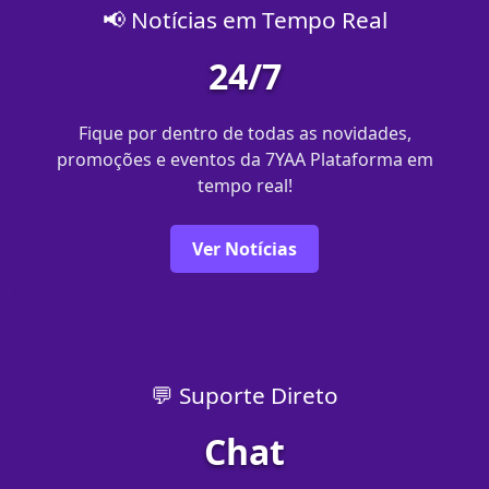
📢 Notícias em Tempo Real
24/7
Fique por dentro de todas as novidades,
promoções e eventos da 7YAA Plataforma em
tempo real!
Ver Notícias
💬 Suporte Direto
Chat