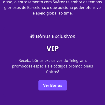
disso, o entrosamento com Suárez relembra os tempos
gloriosos de Barcelona, o que adiciona poder ofensivo
e apelo global ao time.
🎁 Bônus Exclusivos
VIP
Receba bônus exclusivos do Telegram,
promoções especiais e códigos promocionais
únicos!
Ver Bônus