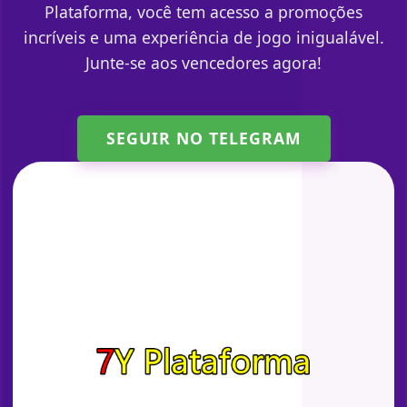
Plataforma, você tem acesso a promoções
incríveis e uma experiência de jogo inigualável.
Junte-se aos vencedores agora!
SEGUIR NO TELEGRAM