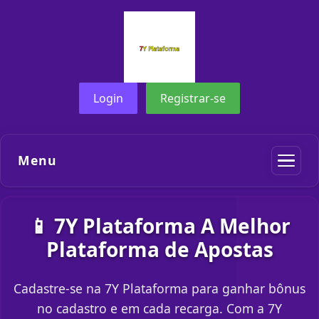
Login
Registrar-se
Menu
📱 7Y Plataforma A Melhor
Plataforma de Apostas
Cadastre-se na 7Y Plataforma para ganhar bônus
no cadastro e em cada recarga. Com a 7Y