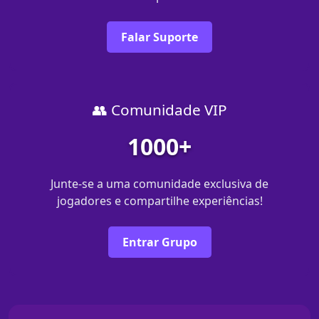
Falar Suporte
👥 Comunidade VIP
1000+
Junte-se a uma comunidade exclusiva de
jogadores e compartilhe experiências!
Entrar Grupo