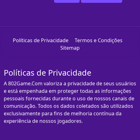
Políticas de Privacidade
Termos e Condições
Sitemap
Políticas de Privacidade
A 802Game.Com valoriza a privacidade de seus usuários
e está empenhada em proteger todas as informações
pessoais fornecidas durante o uso de nossos canais de
comunicação. Todos os dados coletados são utilizados
exclusivamente para fins de melhoria contínua da
experiência de nossos jogadores.