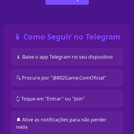
📱 Como Seguir no Telegram
📱 Baixe o app Telegram no seu dispositivo
🔍 Procure por "@802Game.ComOficial"
👆 Toque em "Entrar" ou "Join"
🔔 Ative as notificações para não perder
nada