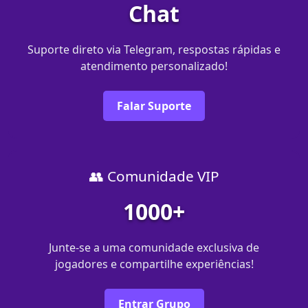
Chat
Suporte direto via Telegram, respostas rápidas e
atendimento personalizado!
Falar Suporte
👥 Comunidade VIP
1000+
Junte-se a uma comunidade exclusiva de
jogadores e compartilhe experiências!
Entrar Grupo