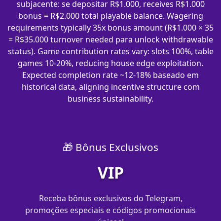
subjacente: se depositar R$1.000, receives R$1.000
bonus = R$2.000 total playable balance. Wagering
requirements typically 35x bonus amount (R$1.000 × 35
= R$35.000 turnover needed para unlock withdrawable
status). Game contribution rates vary: slots 100%, table
games 10-20%, reducing house edge exploitation.
Expected completion rate ~12-18% baseado em
historical data, aligning incentive structure com
business sustainability.
🎁 Bônus Exclusivos
VIP
Receba bônus exclusivos do Telegram,
promoções especiais e códigos promocionais