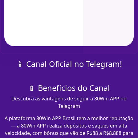
📱 Canal Oficial no Telegram!
📱 Benefícios do Canal
Descubra as vantagens de seguir a 80Win APP no
Telegram
A plataforma 80Win APP Brasil tem a melhor reputação
— a 80Win APP realiza depósitos e saques em alta
velocidade, com bônus que vão de R$88 a R$8.888 para