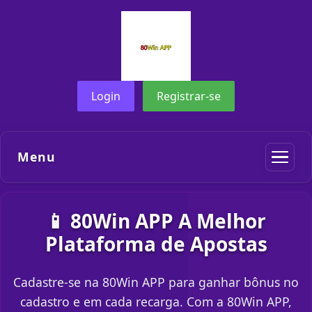
Login
Registrar-se
Menu
📱 80Win APP A Melhor
Plataforma de Apostas
Cadastre-se na 80Win APP para ganhar bônus no
cadastro e em cada recarga. Com a 80Win APP,