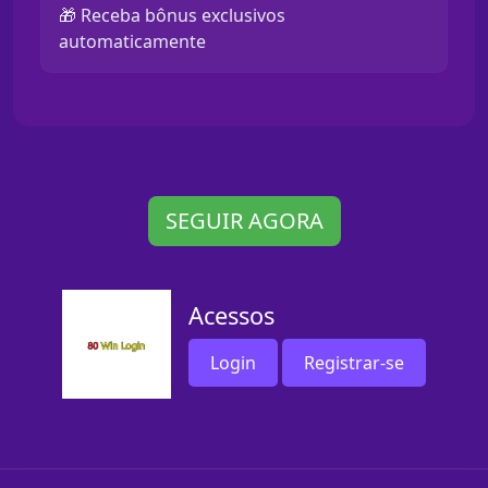
🎁 Receba bônus exclusivos
automaticamente
SEGUIR AGORA
Acessos
Login
Registrar-se