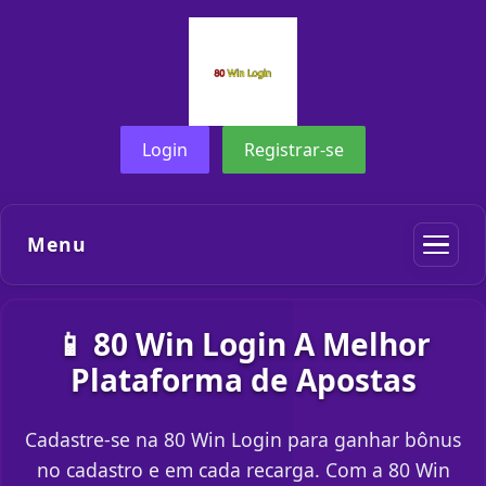
Login
Registrar-se
Menu
📱 80 Win Login A Melhor
Plataforma de Apostas
Cadastre-se na 80 Win Login para ganhar bônus
no cadastro e em cada recarga. Com a 80 Win