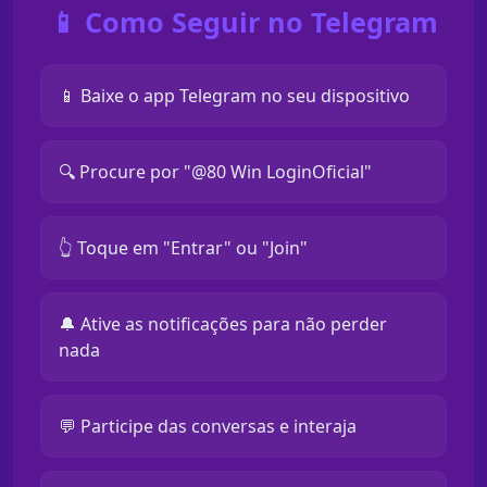
📱 Como Seguir no Telegram
📱 Baixe o app Telegram no seu dispositivo
🔍 Procure por "@80 Win LoginOficial"
👆 Toque em "Entrar" ou "Join"
🔔 Ative as notificações para não perder
nada
💬 Participe das conversas e interaja