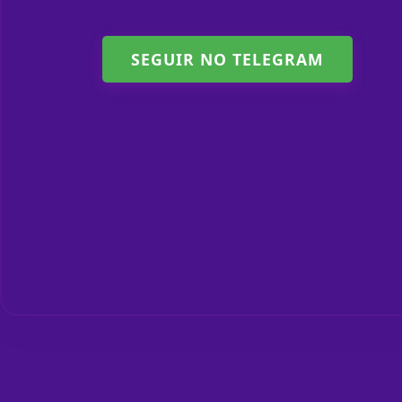
SEGUIR NO TELEGRAM