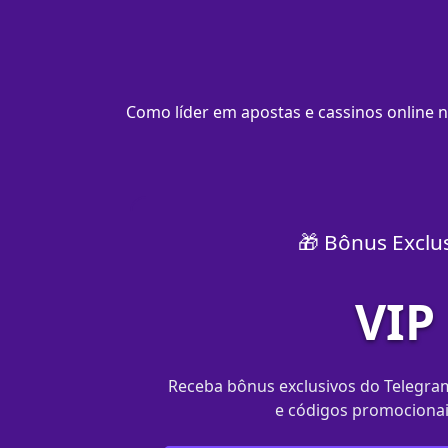
Como líder em apostas e cassinos online no
🎁 Bônus Exclu
VIP
Receba bônus exclusivos do Telegra
e códigos promocionai