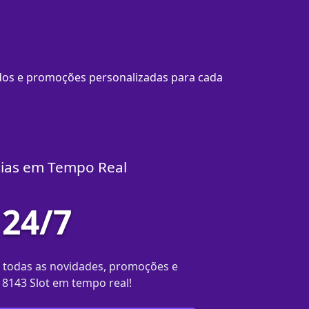
icados e promoções personalizadas para cada
cias em Tempo Real
24/7
e todas as novidades, promoções e
 8143 Slot em tempo real!