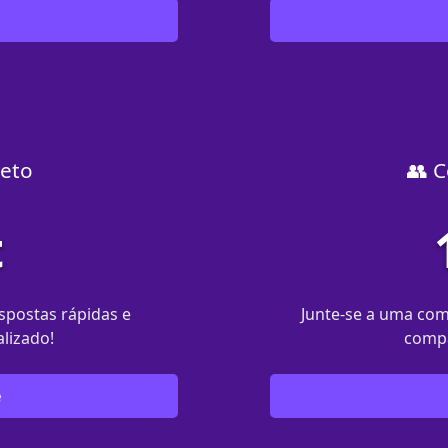
reto
👥 
t
espostas rápidas e
Junte-se a uma com
lizado!
compa
e