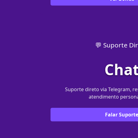
💬 Suporte Di
Cha
Suporte direto via Telegram, r
atendimento persona
Falar Suport