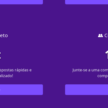
reto
👥 
t
espostas rápidas e
Junte-se a uma com
lizado!
compa
e