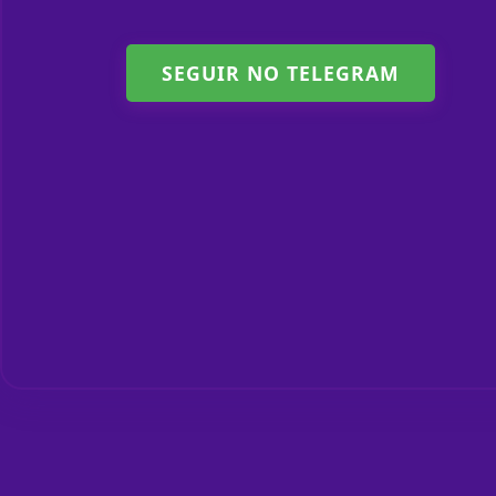
SEGUIR NO TELEGRAM