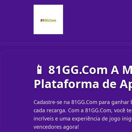
📱 81GG.Com A M
Plataforma de A
Cadastre-se na 81GG.Com para ganhar 
cada recarga. Com a 81GG.Com, você t
incríveis e uma experiência de jogo inig
vencedores agora!