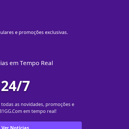
pulares e promoções exclusivas.
cias em Tempo Real
24/7
e todas as novidades, promoções e
 81GG.Com em tempo real!
Ver Notícias