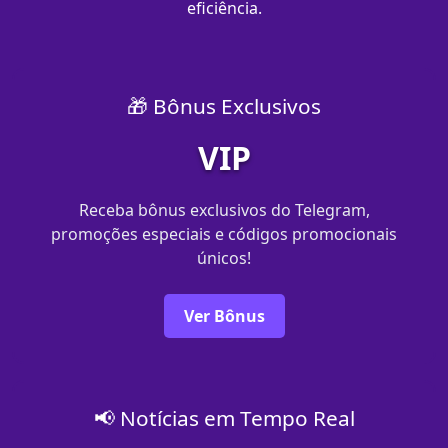
eficiência.
🎁 Bônus Exclusivos
VIP
Receba bônus exclusivos do Telegram,
promoções especiais e códigos promocionais
únicos!
Ver Bônus
📢 Notícias em Tempo Real