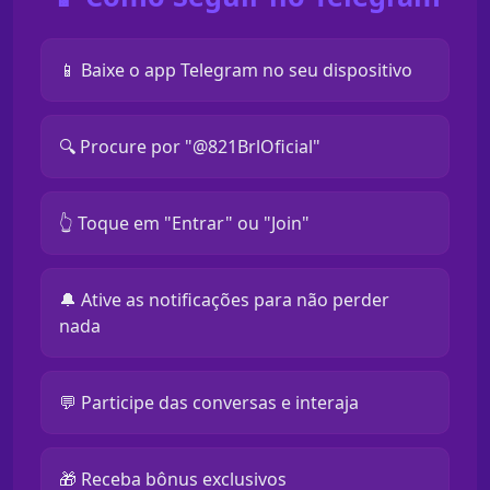
📱 Baixe o app Telegram no seu dispositivo
🔍 Procure por "@821BrlOficial"
👆 Toque em "Entrar" ou "Join"
🔔 Ative as notificações para não perder
nada
💬 Participe das conversas e interaja
🎁 Receba bônus exclusivos