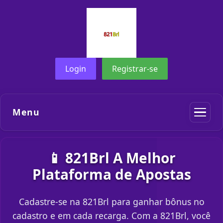
Login
Registrar-se
Menu
📱 821Brl A Melhor
Plataforma de Apostas
Cadastre-se na 821Brl para ganhar bônus no
cadastro e em cada recarga. Com a 821Brl, você