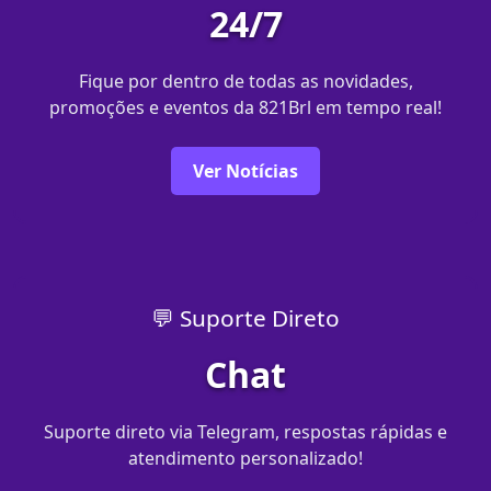
24/7
Fique por dentro de todas as novidades,
promoções e eventos da 821Brl em tempo real!
Ver Notícias
💬 Suporte Direto
Chat
Suporte direto via Telegram, respostas rápidas e
atendimento personalizado!