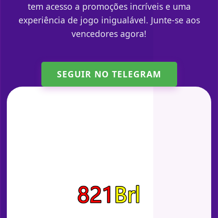
tem acesso a promoções incríveis e uma
experiência de jogo inigualável. Junte-se aos
vencedores agora!
SEGUIR NO TELEGRAM