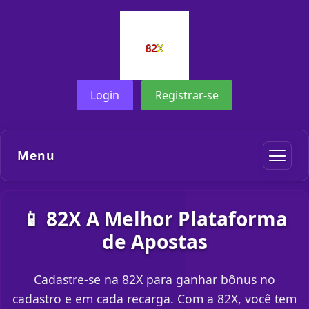
Login
Registrar-se
Menu
📱 82X A Melhor Plataforma
de Apostas
Cadastre-se na 82X para ganhar bônus no
cadastro e em cada recarga. Com a 82X, você tem