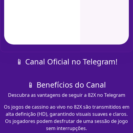
📱 Canal Oficial no Telegram!
📱 Benefícios do Canal
Descubra as vantagens de seguir a 82X no Telegram
Os jogos de cassino ao vivo no 82X são transmitidos em
alta definição (HD), garantindo visuais suaves e claros.
Os jogadores podem desfrutar de uma sessão de jogo
sem interrupções.