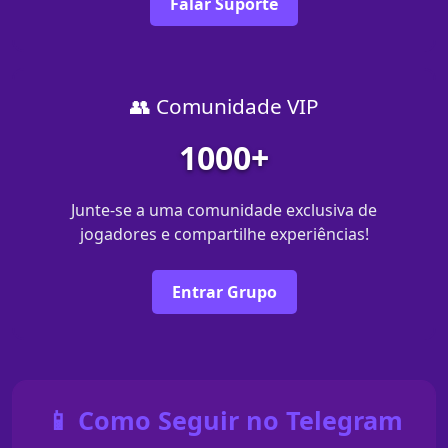
Falar Suporte
👥 Comunidade VIP
1000+
Junte-se a uma comunidade exclusiva de
jogadores e compartilhe experiências!
Entrar Grupo
📱 Como Seguir no Telegram