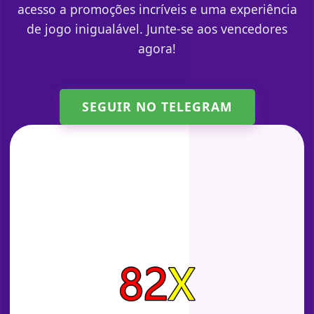
acesso a promoções incríveis e uma experiência
de jogo inigualável. Junte-se aos vencedores
agora!
SEGUIR NO TELEGRAM