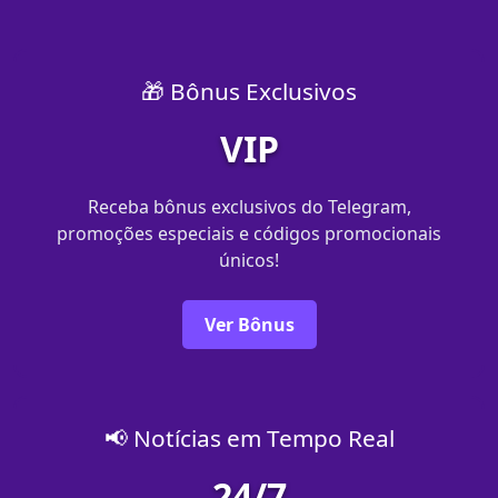
🎁 Bônus Exclusivos
VIP
Receba bônus exclusivos do Telegram,
promoções especiais e códigos promocionais
únicos!
Ver Bônus
📢 Notícias em Tempo Real
24/7