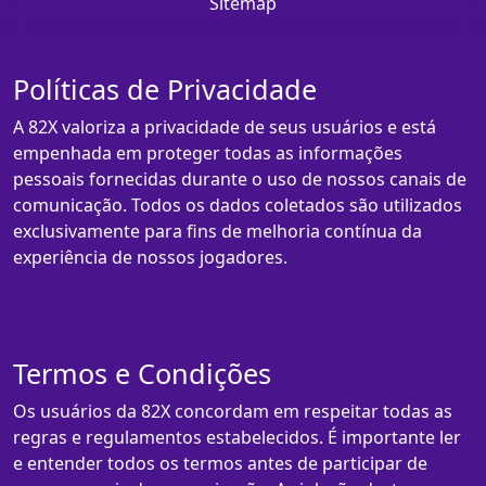
Sitemap
Políticas de Privacidade
A 82X valoriza a privacidade de seus usuários e está
empenhada em proteger todas as informações
pessoais fornecidas durante o uso de nossos canais de
comunicação. Todos os dados coletados são utilizados
exclusivamente para fins de melhoria contínua da
experiência de nossos jogadores.
Termos e Condições
Os usuários da 82X concordam em respeitar todas as
regras e regulamentos estabelecidos. É importante ler
e entender todos os termos antes de participar de