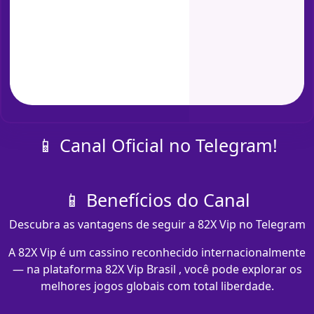
📱 Canal Oficial no Telegram!
📱 Benefícios do Canal
Descubra as vantagens de seguir a 82X Vip no Telegram
A 82X Vip é um cassino reconhecido internacionalmente
— na plataforma 82X Vip Brasil , você pode explorar os
melhores jogos globais com total liberdade.