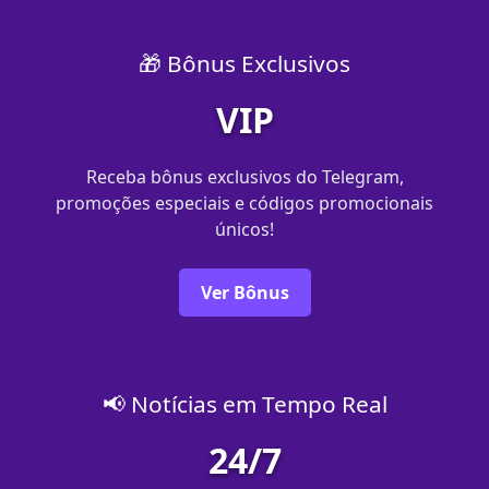
🎁 Bônus Exclusivos
VIP
Receba bônus exclusivos do Telegram,
promoções especiais e códigos promocionais
únicos!
Ver Bônus
📢 Notícias em Tempo Real
24/7