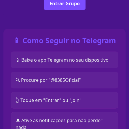
Entrar Grupo
📱 Como Seguir no Telegram
📱 Baixe o app Telegram no seu dispositivo
🔍 Procure por "@8385Oficial"
👆 Toque em "Entrar" ou "Join"
🔔 Ative as notificações para não perder
nada