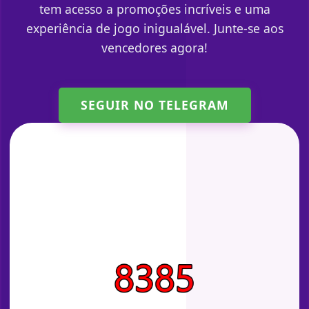
tem acesso a promoções incríveis e uma
experiência de jogo inigualável. Junte-se aos
vencedores agora!
SEGUIR NO TELEGRAM