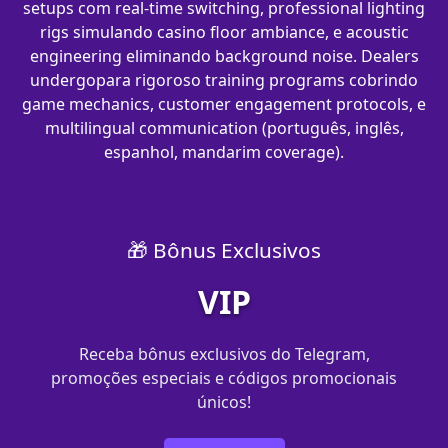
setups com real-time switching, professional lighting
rigs simulando casino floor ambiance, e acoustic
engineering eliminando background noise. Dealers
undergopara rigoroso training programs cobrindo
game mechanics, customer engagement protocols, e
multilingual communication (português, inglês,
espanhol, mandarim coverage).
🎁 Bônus Exclusivos
VIP
Receba bônus exclusivos do Telegram,
promoções especiais e códigos promocionais
únicos!