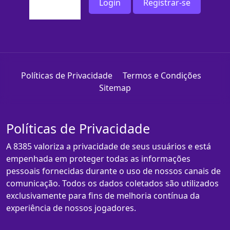
Login
Registrar-se
Políticas de Privacidade
Termos e Condições
Sitemap
Políticas de Privacidade
A 8385 valoriza a privacidade de seus usuários e está
empenhada em proteger todas as informações
pessoais fornecidas durante o uso de nossos canais de
comunicação. Todos os dados coletados são utilizados
exclusivamente para fins de melhoria contínua da
experiência de nossos jogadores.