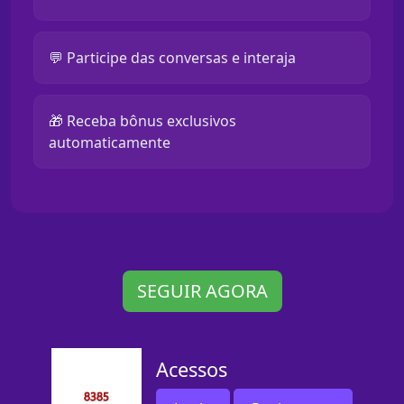
💬 Participe das conversas e interaja
🎁 Receba bônus exclusivos
automaticamente
SEGUIR AGORA
Acessos