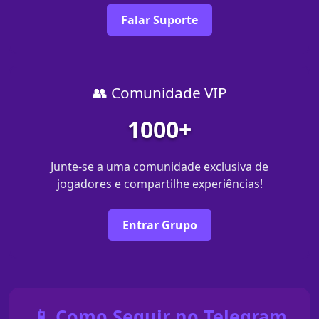
Falar Suporte
👥 Comunidade VIP
1000+
Junte-se a uma comunidade exclusiva de
jogadores e compartilhe experiências!
Entrar Grupo
📱 Como Seguir no Telegram