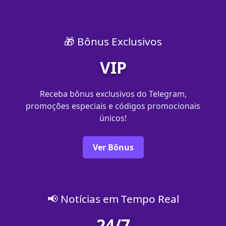
🎁 Bônus Exclusivos
VIP
Receba bônus exclusivos do Telegram,
promoções especiais e códigos promocionais
únicos!
Ver Bônus
📢 Notícias em Tempo Real
24/7