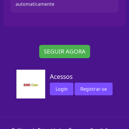
automaticamente
SEGUIR AGORA
Acessos
Login
Registrar-se