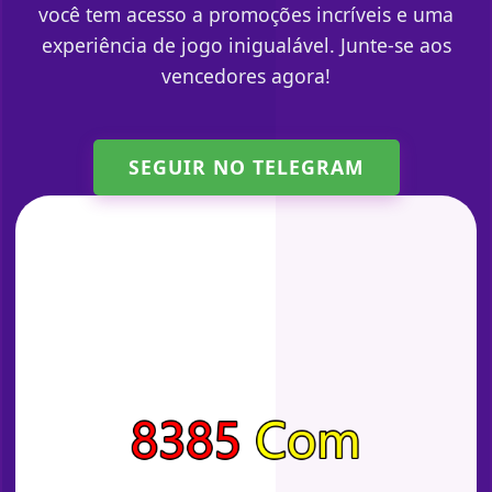
você tem acesso a promoções incríveis e uma
experiência de jogo inigualável. Junte-se aos
vencedores agora!
SEGUIR NO TELEGRAM