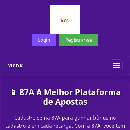
Login
Registrar-se
Menu
📱 87A A Melhor Plataforma
de Apostas
Cadastre-se na 87A para ganhar bônus no
cadastro e em cada recarga. Com a 87A, você tem