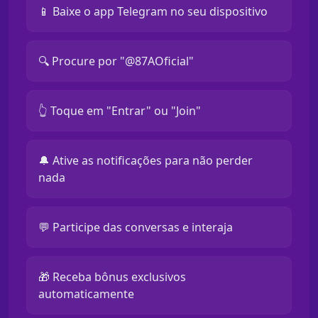
📱 Baixe o app Telegram no seu dispositivo
🔍 Procure por "@87AOficial"
👆 Toque em "Entrar" ou "Join"
🔔 Ative as notificações para não perder
nada
💬 Participe das conversas e interaja
🎁 Receba bônus exclusivos
automaticamente