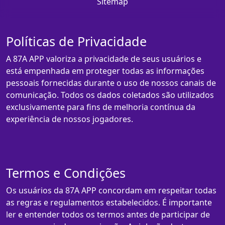
Sitemap
Políticas de Privacidade
A 87A APP valoriza a privacidade de seus usuários e
está empenhada em proteger todas as informações
pessoais fornecidas durante o uso de nossos canais de
comunicação. Todos os dados coletados são utilizados
exclusivamente para fins de melhoria contínua da
experiência de nossos jogadores.
Termos e Condições
Os usuários da 87A APP concordam em respeitar todas
as regras e regulamentos estabelecidos. É importante
ler e entender todos os termos antes de participar de