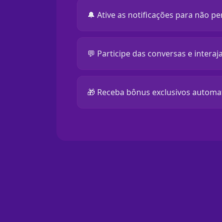
🔔 Ative as notificações para não p
💬 Participe das conversas e interaj
🎁 Receba bônus exclusivos autom