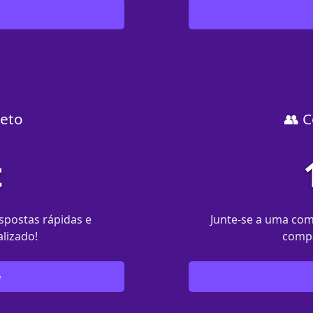
reto
👥 
t
espostas rápidas e
Junte-se a uma com
lizado!
compa
e