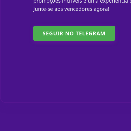
promoções incríveis e uma experiência d
Junte-se aos vencedores agora!
SEGUIR NO TELEGRAM