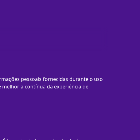
ormações pessoais fornecidas durante o uso
e melhoria contínua da experiência de