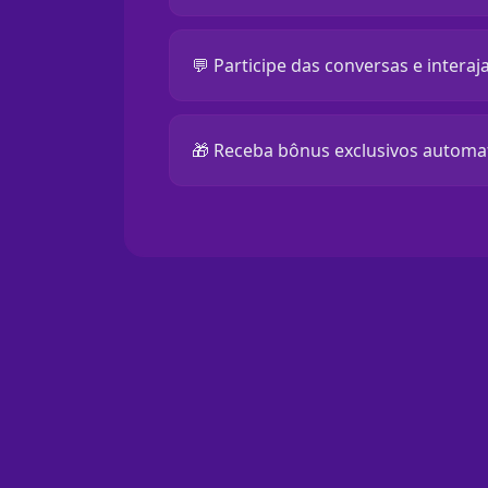
💬 Participe das conversas e interaj
🎁 Receba bônus exclusivos autom