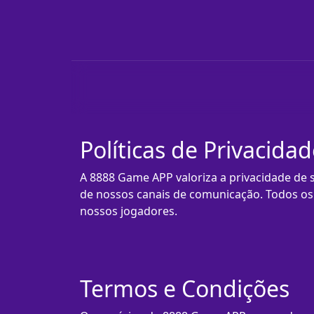
Políticas de Privacida
A 8888 Game APP valoriza a privacidade de
de nossos canais de comunicação. Todos os 
nossos jogadores.
Termos e Condições