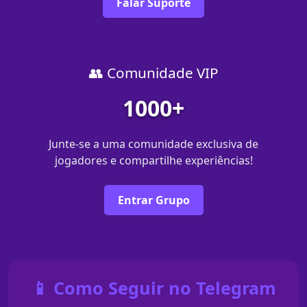
Falar Suporte
👥 Comunidade VIP
1000+
Junte-se a uma comunidade exclusiva de
jogadores e compartilhe experiências!
Entrar Grupo
📱 Como Seguir no Telegram