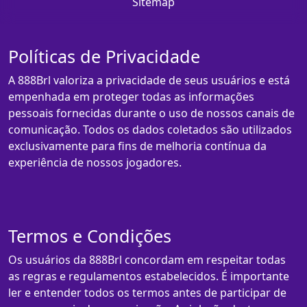
Sitemap
Políticas de Privacidade
A 888Brl valoriza a privacidade de seus usuários e está
empenhada em proteger todas as informações
pessoais fornecidas durante o uso de nossos canais de
comunicação. Todos os dados coletados são utilizados
exclusivamente para fins de melhoria contínua da
experiência de nossos jogadores.
Termos e Condições
Os usuários da 888Brl concordam em respeitar todas
as regras e regulamentos estabelecidos. É importante
ler e entender todos os termos antes de participar de