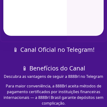
📱 Canal Oficial no Telegram!
📱 Benefícios do Canal
Descubra as vantagens de seguir a 888Brl no Telegram
Para maior conveniência, a 888Brl aceita métodos de
pagamento certificados por instituições financeiras
internacionais — a 888Brl Brasil garante depósitos sem
complicação.