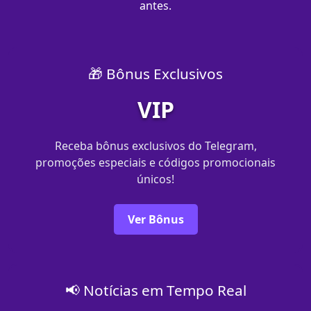
antes.
🎁 Bônus Exclusivos
VIP
Receba bônus exclusivos do Telegram,
promoções especiais e códigos promocionais
únicos!
Ver Bônus
📢 Notícias em Tempo Real