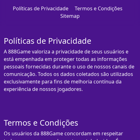
Políticas de Privacidade
Termos e Condições
Sitemap
Políticas de Privacidade
A 888Game valoriza a privacidade de seus usuários e
está empenhada em proteger todas as informações
pessoais fornecidas durante o uso de nossos canais de
comunicação. Todos os dados coletados são utilizados
exclusivamente para fins de melhoria contínua da
experiência de nossos jogadores.
Termos e Condições
Os usuários da 888Game concordam em respeitar