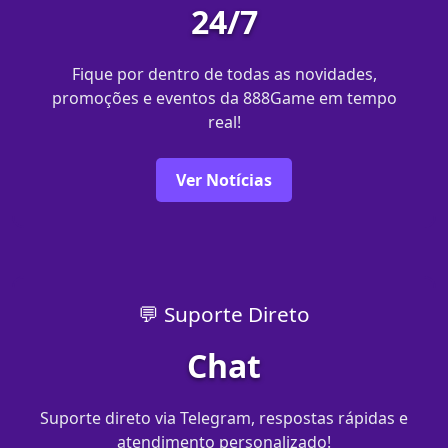
24/7
Fique por dentro de todas as novidades,
promoções e eventos da 888Game em tempo
real!
Ver Notícias
💬 Suporte Direto
Chat
Suporte direto via Telegram, respostas rápidas e
atendimento personalizado!