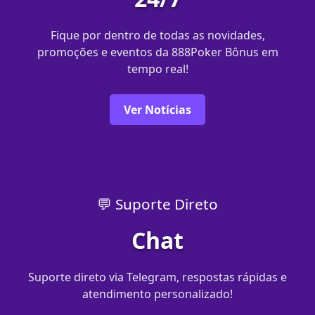
Fique por dentro de todas as novidades,
promoções e eventos da 888Poker Bônus em
tempo real!
Ver Notícias
💬 Suporte Direto
Chat
Suporte direto via Telegram, respostas rápidas e
atendimento personalizado!