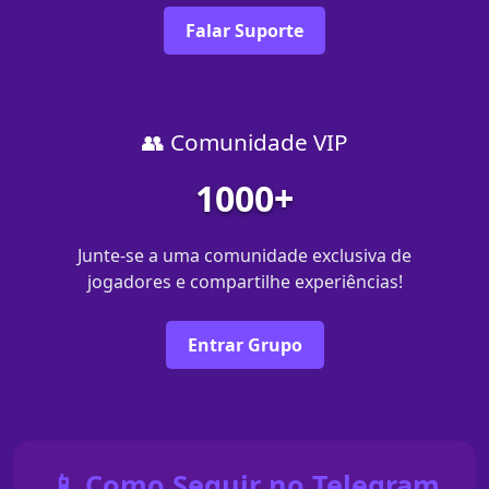
Falar Suporte
👥 Comunidade VIP
1000+
Junte-se a uma comunidade exclusiva de
jogadores e compartilhe experiências!
Entrar Grupo
📱 Como Seguir no Telegram