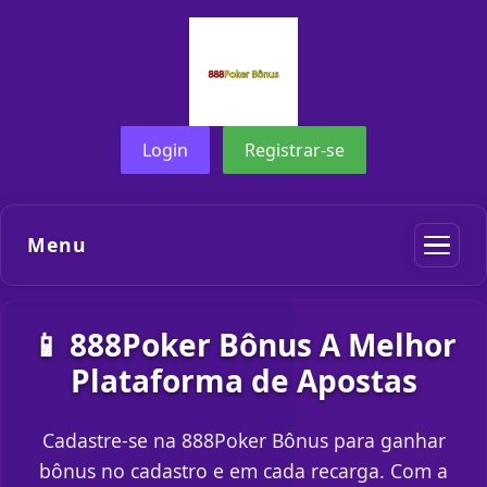
Login
Registrar-se
Menu
📱 888Poker Bônus A Melhor
Plataforma de Apostas
Cadastre-se na 888Poker Bônus para ganhar
bônus no cadastro e em cada recarga. Com a