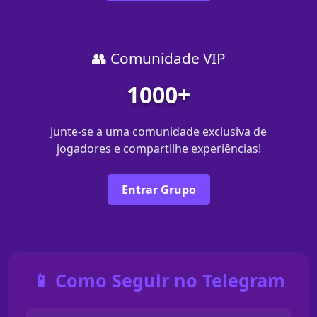
👥 Comunidade VIP
1000+
Junte-se a uma comunidade exclusiva de
jogadores e compartilhe experiências!
Entrar Grupo
📱 Como Seguir no Telegram