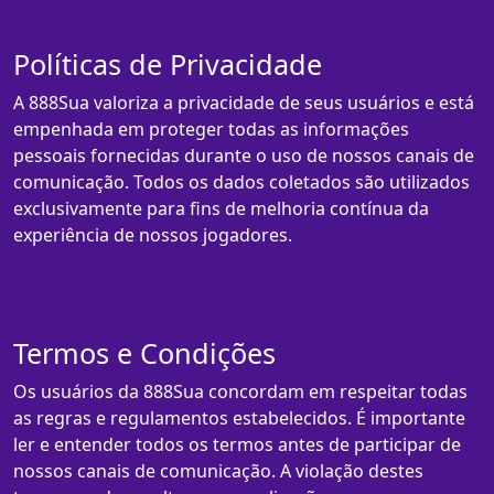
Políticas de Privacidade
A 888Sua valoriza a privacidade de seus usuários e está
empenhada em proteger todas as informações
pessoais fornecidas durante o uso de nossos canais de
comunicação. Todos os dados coletados são utilizados
exclusivamente para fins de melhoria contínua da
experiência de nossos jogadores.
Termos e Condições
Os usuários da 888Sua concordam em respeitar todas
as regras e regulamentos estabelecidos. É importante
ler e entender todos os termos antes de participar de
nossos canais de comunicação. A violação destes