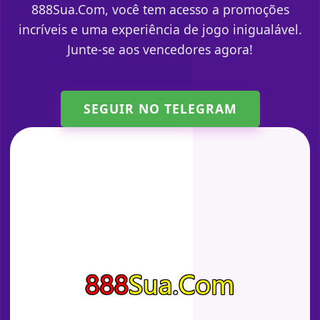
888Sua.Com, você tem acesso a promoções
incríveis e uma experiência de jogo inigualável.
Junte-se aos vencedores agora!
SEGUIR NO TELEGRAM