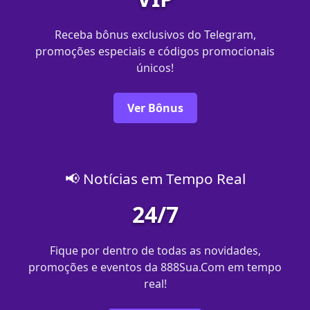
Receba bônus exclusivos do Telegram,
promoções especiais e códigos promocionais
únicos!
Ver Bônus
📢 Notícias em Tempo Real
24/7
Fique por dentro de todas as novidades,
promoções e eventos da 888Sua.Com em tempo
real!