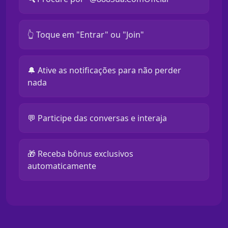
👆 Toque em "Entrar" ou "Join"
🔔 Ative as notificações para não perder
nada
💬 Participe das conversas e interaja
🎁 Receba bônus exclusivos
automaticamente