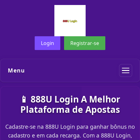
Login
Registrar-se
Menu
📱 888U Login A Melhor
Plataforma de Apostas
Cadastre-se na 888U Login para ganhar bônus no
cadastro e em cada recarga. Com a 888U Login,