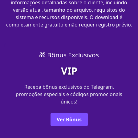
informações detalhadas sobre o cliente, incluindo
versão atual, tamanho do arquivo, requisitos do
sistema e recursos disponíveis. O download é
completamente gratuito e não requer registro prévio.
🎁 Bônus Exclusivos
VIP
Receba bônus exclusivos do Telegram,
promoções especiais e códigos promocionais
únicos!
Ver Bônus