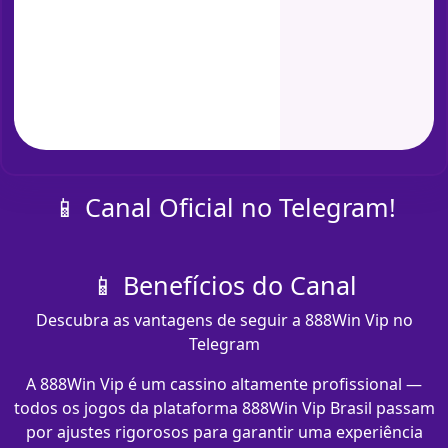
📱 Canal Oficial no Telegram!
📱 Benefícios do Canal
Descubra as vantagens de seguir a 888Win Vip no
Telegram
A 888Win Vip é um cassino altamente profissional —
todos os jogos da plataforma 888Win Vip Brasil passam
por ajustes rigorosos para garantir uma experiência