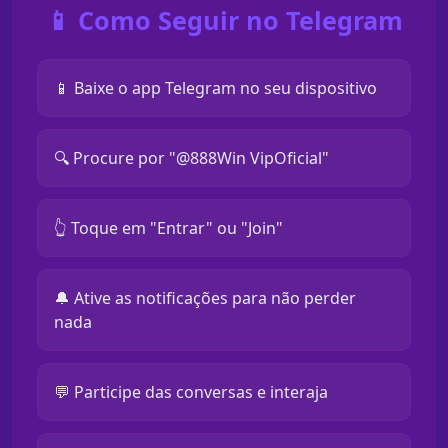
📱 Como Seguir no Telegram
📱 Baixe o app Telegram no seu dispositivo
🔍 Procure por "@888Win VipOficial"
👆 Toque em "Entrar" ou "Join"
🔔 Ative as notificações para não perder
nada
💬 Participe das conversas e interaja