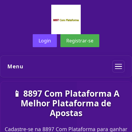
Login
Registrar-se
Menu
📱 8897 Com Plataforma A
Melhor Plataforma de
Apostas
Cadastre-se na 8897 Com Plataforma para ganhar