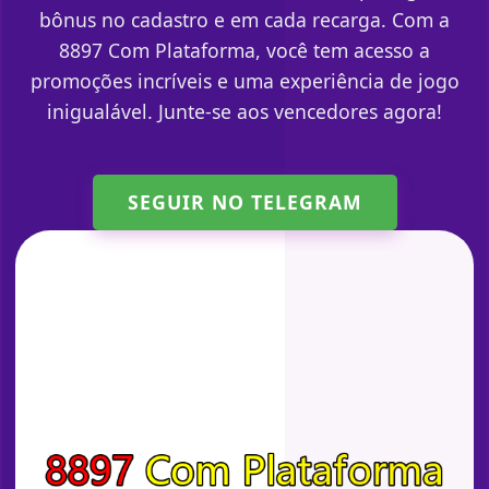
bônus no cadastro e em cada recarga. Com a
8897 Com Plataforma, você tem acesso a
promoções incríveis e uma experiência de jogo
inigualável. Junte-se aos vencedores agora!
SEGUIR NO TELEGRAM