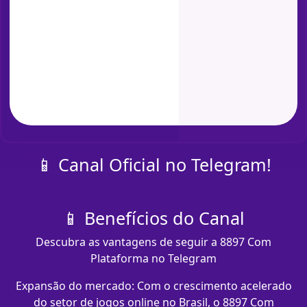
📱 Canal Oficial no Telegram!
📱 Benefícios do Canal
Descubra as vantagens de seguir a 8897 Com
Plataforma no Telegram
Expansão do mercado: Com o crescimento acelerado
do setor de jogos online no Brasil, o 8897 Com