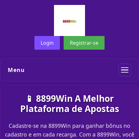
Login
Registrar-se
Menu
📱 8899Win A Melhor
Plataforma de Apostas
Cadastre-se na 8899Win para ganhar bônus no
cadastro e em cada recarga. Com a 8899Win, você