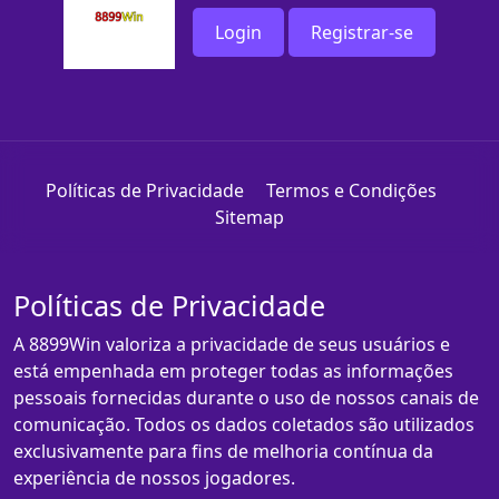
Login
Registrar-se
Políticas de Privacidade
Termos e Condições
Sitemap
Políticas de Privacidade
A 8899Win valoriza a privacidade de seus usuários e
está empenhada em proteger todas as informações
pessoais fornecidas durante o uso de nossos canais de
comunicação. Todos os dados coletados são utilizados
exclusivamente para fins de melhoria contínua da
experiência de nossos jogadores.