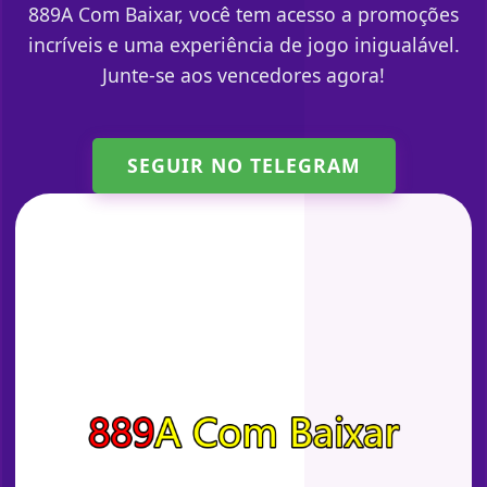
889A Com Baixar, você tem acesso a promoções
incríveis e uma experiência de jogo inigualável.
Junte-se aos vencedores agora!
SEGUIR NO TELEGRAM