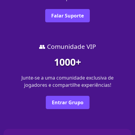
Falar Suporte
👥 Comunidade VIP
1000+
Junte-se a uma comunidade exclusiva de
jogadores e compartilhe experiências!
Entrar Grupo