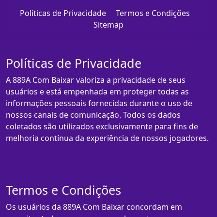
Políticas de Privacidade
Termos e Condições
Sitemap
Políticas de Privacidade
A 889A Com Baixar valoriza a privacidade de seus
usuários e está empenhada em proteger todas as
informações pessoais fornecidas durante o uso de
nossos canais de comunicação. Todos os dados
coletados são utilizados exclusivamente para fins de
melhoria contínua da experiência de nossos jogadores.
Termos e Condições
Os usuários da 889A Com Baixar concordam em