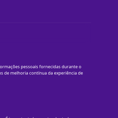
formações pessoais fornecidas durante o
ns de melhoria contínua da experiência de