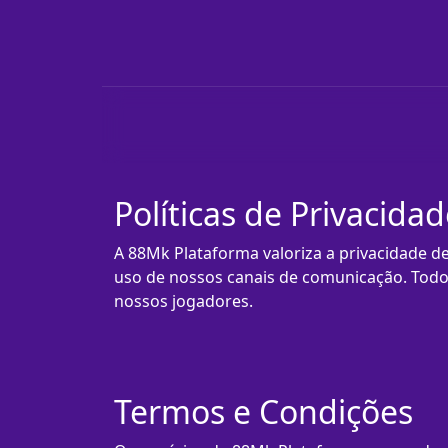
Políticas de Privacida
A 88Mk Plataforma valoriza a privacidade 
uso de nossos canais de comunicação. Todos
nossos jogadores.
Termos e Condições