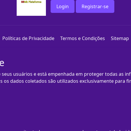
Login
Registrar-se
Políticas de Privacidade
Termos e Condições
Sitemap
de
de seus usuários e está empenhada em proteger todas as in
 os dados coletados são utilizados exclusivamente para fi