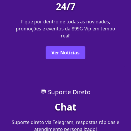
24/7
Fique por dentro de todas as novidades,
promoções e eventos da 899G Vip em tempo
real!
Ver Notícias
💬 Suporte Direto
Chat
Suporte direto via Telegram, respostas rápidas e
atendimento personalizado!