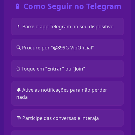
📱 Como Seguir no Telegram
📱 Baixe o app Telegram no seu dispositivo
🔍 Procure por "@899G VipOficial"
👆 Toque em "Entrar" ou "Join"
🔔 Ative as notificações para não perder
nada
💬 Participe das conversas e interaja