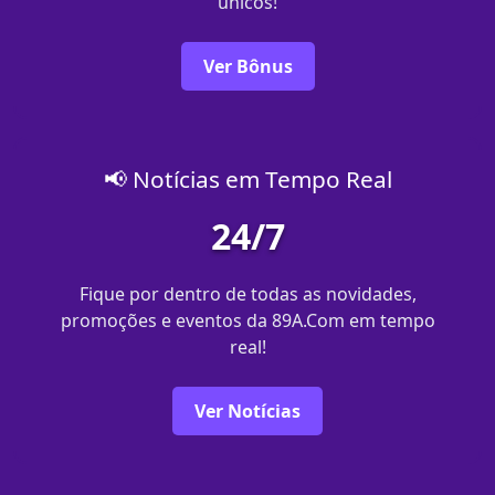
únicos!
Ver Bônus
📢 Notícias em Tempo Real
24/7
Fique por dentro de todas as novidades,
promoções e eventos da 89A.Com em tempo
real!
Ver Notícias