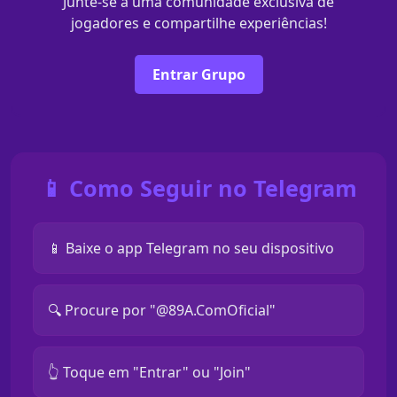
Junte-se a uma comunidade exclusiva de
jogadores e compartilhe experiências!
Entrar Grupo
📱 Como Seguir no Telegram
📱 Baixe o app Telegram no seu dispositivo
🔍 Procure por "@89A.ComOficial"
👆 Toque em "Entrar" ou "Join"