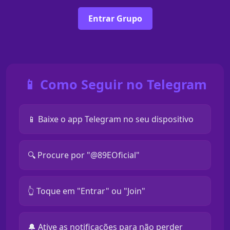
Entrar Grupo
📱 Como Seguir no Telegram
📱 Baixe o app Telegram no seu dispositivo
🔍 Procure por "@89EOficial"
👆 Toque em "Entrar" ou "Join"
🔔 Ative as notificações para não perder