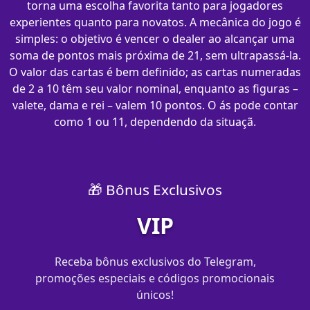
torna uma escolha favorita tanto para jogadores
experientes quanto para novatos. A mecânica do jogo é
simples: o objetivo é vencer o dealer ao alcançar uma
soma de pontos mais próxima de 21, sem ultrapassá-la.
O valor das cartas é bem definido; as cartas numeradas
de 2 a 10 têm seu valor nominal, enquanto as figuras –
valete, dama e rei – valem 10 pontos. O ás pode contar
como 1 ou 11, dependendo da situaçã.
🎁 Bônus Exclusivos
VIP
Receba bônus exclusivos do Telegram,
promoções especiais e códigos promocionais
únicos!