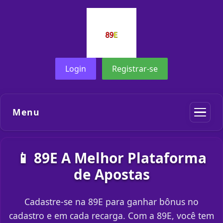
Login
Registrar-se
Menu
📱 89E A Melhor Plataforma
de Apostas
Cadastre-se na 89E para ganhar bônus no
cadastro e em cada recarga. Com a 89E, você tem