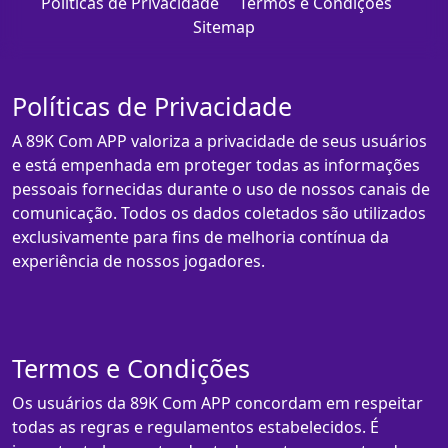
Políticas de Privacidade
Termos e Condições
Sitemap
Políticas de Privacidade
A 89K Com APP valoriza a privacidade de seus usuários
e está empenhada em proteger todas as informações
pessoais fornecidas durante o uso de nossos canais de
comunicação. Todos os dados coletados são utilizados
exclusivamente para fins de melhoria contínua da
experiência de nossos jogadores.
Termos e Condições
Os usuários da 89K Com APP concordam em respeitar
todas as regras e regulamentos estabelecidos. É