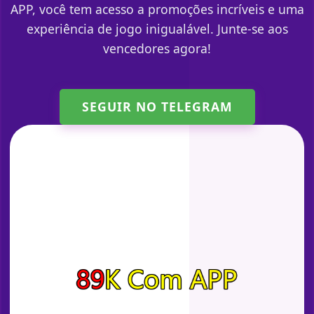
APP, você tem acesso a promoções incríveis e uma
experiência de jogo inigualável. Junte-se aos
vencedores agora!
SEGUIR NO TELEGRAM