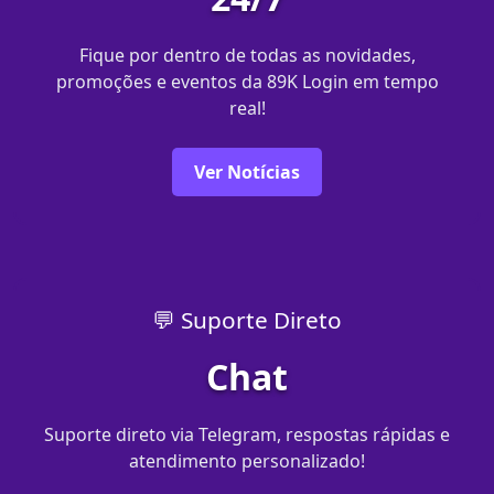
Fique por dentro de todas as novidades,
promoções e eventos da 89K Login em tempo
real!
Ver Notícias
💬 Suporte Direto
Chat
Suporte direto via Telegram, respostas rápidas e
atendimento personalizado!