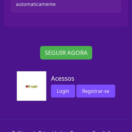
automaticamente
SEGUIR AGORA
Acessos
Login
Registrar-se