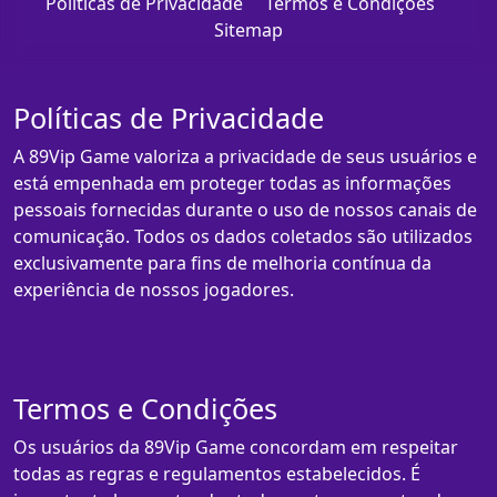
Políticas de Privacidade
Termos e Condições
Sitemap
Políticas de Privacidade
A 89Vip Game valoriza a privacidade de seus usuários e
está empenhada em proteger todas as informações
pessoais fornecidas durante o uso de nossos canais de
comunicação. Todos os dados coletados são utilizados
exclusivamente para fins de melhoria contínua da
experiência de nossos jogadores.
Termos e Condições
Os usuários da 89Vip Game concordam em respeitar
todas as regras e regulamentos estabelecidos. É