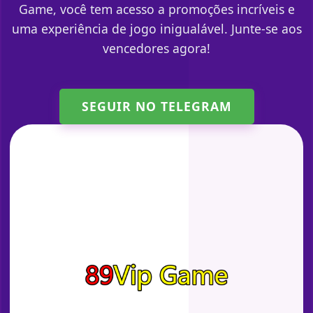
Game, você tem acesso a promoções incríveis e
uma experiência de jogo inigualável. Junte-se aos
vencedores agora!
SEGUIR NO TELEGRAM