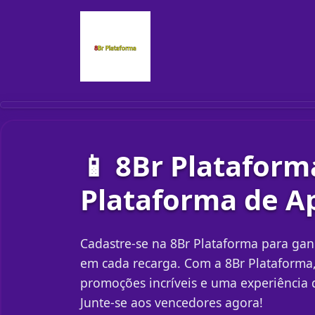
📱 8Br Plataform
Plataforma de A
Cadastre-se na 8Br Plataforma para gan
em cada recarga. Com a 8Br Plataforma,
promoções incríveis e uma experiência d
Junte-se aos vencedores agora!