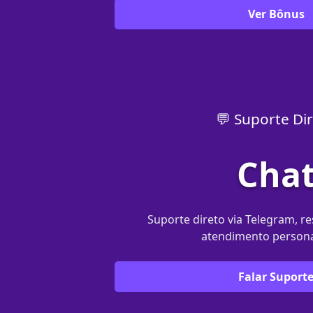
Ver Bônus
💬 Suporte Di
Cha
Suporte direto via Telegram, r
atendimento persona
Falar Suport