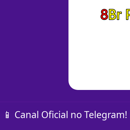
📱 Canal Oficial no Telegram!