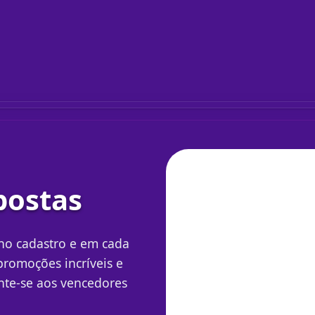
postas
no cadastro e em cada
promoções incríveis e
unte-se aos vencedores