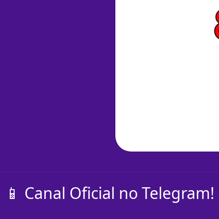
📱 Canal Oficial no Telegram!