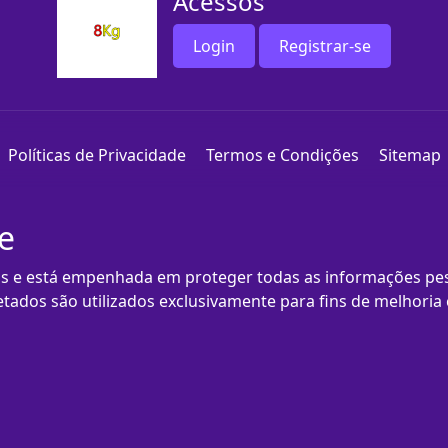
Acessos
Login
Registrar-se
Políticas de Privacidade
Termos e Condições
Sitemap
de
ios e está empenhada em proteger todas as informações pe
tados são utilizados exclusivamente para fins de melhoria