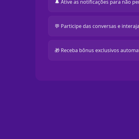
🔔 Ative as notificações para não p
💬 Participe das conversas e interaj
🎁 Receba bônus exclusivos autom