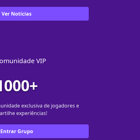
Ver Notícias
Comunidade VIP
1000+
unidade exclusiva de jogadores e
rtilhe experiências!
Entrar Grupo