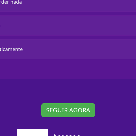
erder nada
a
aticamente
SEGUIR AGORA