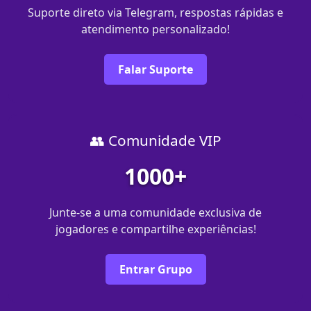
Suporte direto via Telegram, respostas rápidas e
atendimento personalizado!
Falar Suporte
👥 Comunidade VIP
1000+
Junte-se a uma comunidade exclusiva de
jogadores e compartilhe experiências!
Entrar Grupo