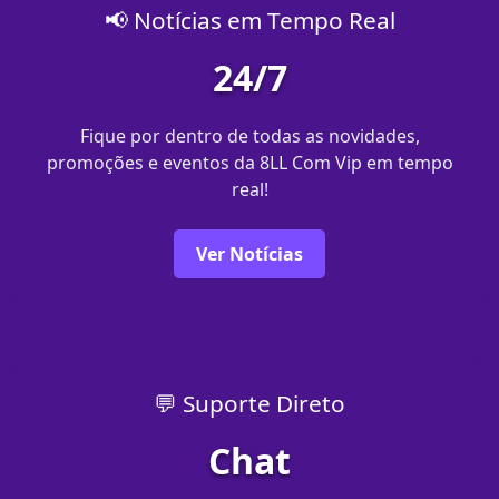
📢 Notícias em Tempo Real
24/7
Fique por dentro de todas as novidades,
promoções e eventos da 8LL Com Vip em tempo
real!
Ver Notícias
💬 Suporte Direto
Chat