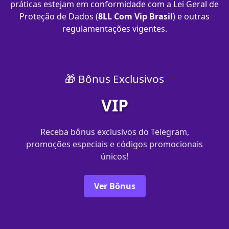
práticas estejam em conformidade com a Lei Geral de
Proteção de Dados (
8LL Com Vip Brasil
) e outras
regulamentações vigentes.
🎁 Bônus Exclusivos
VIP
Receba bônus exclusivos do Telegram,
promoções especiais e códigos promocionais
únicos!
Ver Bônus