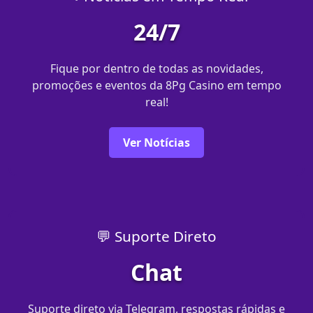
24/7
Fique por dentro de todas as novidades,
promoções e eventos da 8Pg Casino em tempo
real!
Ver Notícias
💬 Suporte Direto
Chat
Suporte direto via Telegram, respostas rápidas e