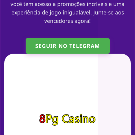
você tem acesso a promoções incríveis e uma
experiência de jogo inigualável. Junte-se aos
vencedores agora!
SEGUIR NO TELEGRAM