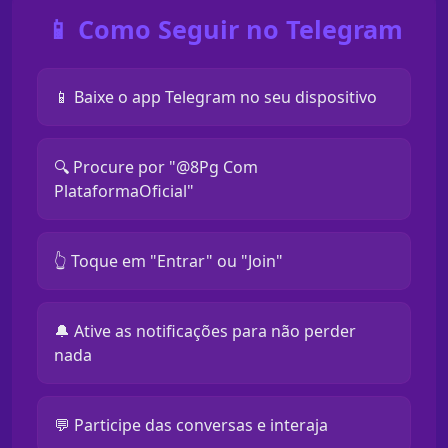
📱 Como Seguir no Telegram
📱 Baixe o app Telegram no seu dispositivo
🔍 Procure por "@8Pg Com
PlataformaOficial"
👆 Toque em "Entrar" ou "Join"
🔔 Ative as notificações para não perder
nada
💬 Participe das conversas e interaja