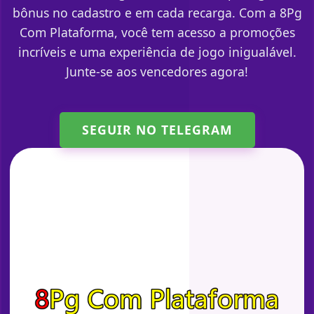
bônus no cadastro e em cada recarga. Com a 8Pg
Com Plataforma, você tem acesso a promoções
incríveis e uma experiência de jogo inigualável.
Junte-se aos vencedores agora!
SEGUIR NO TELEGRAM