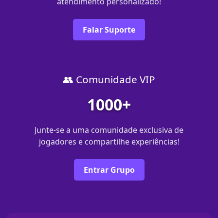
atendimento personalizado!
Falar Suporte
👥 Comunidade VIP
1000+
Junte-se a uma comunidade exclusiva de
jogadores e compartilhe experiências!
Entrar Grupo