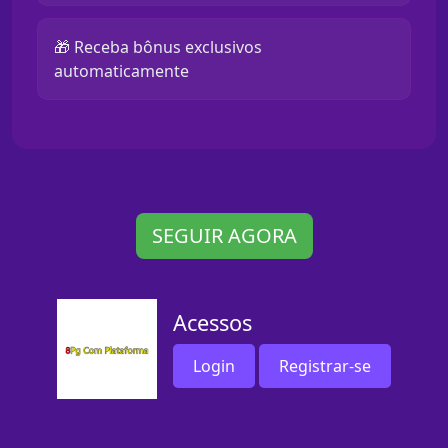
🎁 Receba bônus exclusivos
automaticamente
SEGUIR AGORA
Acessos
Login
Registrar-se