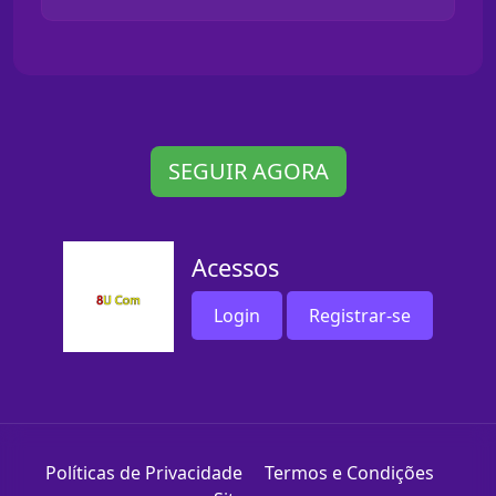
SEGUIR AGORA
Acessos
Login
Registrar-se
Políticas de Privacidade
Termos e Condições