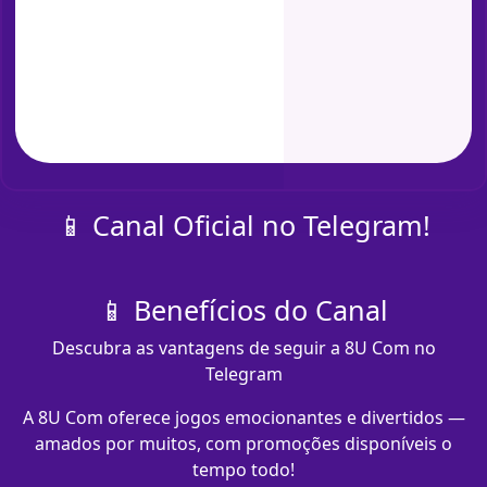
📱 Canal Oficial no Telegram!
📱 Benefícios do Canal
Descubra as vantagens de seguir a 8U Com no
Telegram
A 8U Com oferece jogos emocionantes e divertidos —
amados por muitos, com promoções disponíveis o
tempo todo!