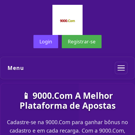
Login
Registrar-se
Menu
📱 9000.Com A Melhor
Plataforma de Apostas
Cadastre-se na 9000.Com para ganhar bônus no
cadastro e em cada recarga. Com a 9000.Com,