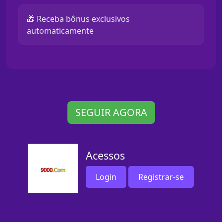
🎁 Receba bônus exclusivos
automaticamente
SEGUIR AGORA
Acessos
Login
Registrar-se