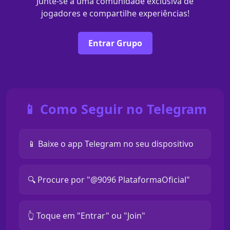
Junte-se a uma comunidade exclusiva de
jogadores e compartilhe experiências!
Entrar Grupo
📱 Como Seguir no Telegram
📱 Baixe o app Telegram no seu dispositivo
🔍 Procure por "@9096 PlataformaOficial"
👆 Toque em "Entrar" ou "Join"