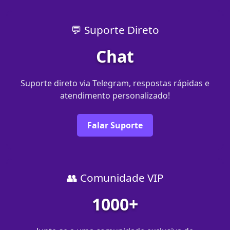
💬 Suporte Direto
Chat
Suporte direto via Telegram, respostas rápidas e
atendimento personalizado!
Falar Suporte
👥 Comunidade VIP
1000+