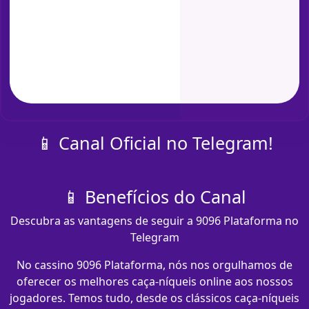
📱 Canal Oficial no Telegram!
📱 Benefícios do Canal
Descubra as vantagens de seguir a 9096 Plataforma no
Telegram
No cassino 9096 Plataforma, nós nos orgulhamos de
oferecer os melhores caça-níqueis online aos nossos
jogadores. Temos tudo, desde os clássicos caça-níqueis