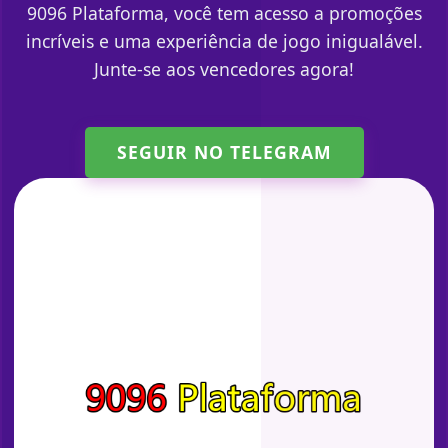
9096 Plataforma, você tem acesso a promoções
incríveis e uma experiência de jogo inigualável.
Junte-se aos vencedores agora!
SEGUIR NO TELEGRAM