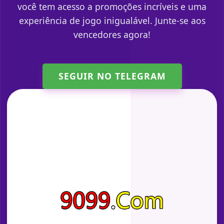
você tem acesso a promoções incríveis e uma
experiência de jogo inigualável. Junte-se aos
vencedores agora!
SEGUIR NO TELEGRAM