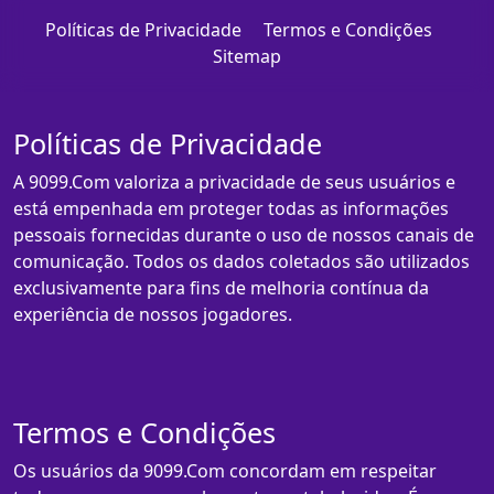
Políticas de Privacidade
Termos e Condições
Sitemap
Políticas de Privacidade
A 9099.Com valoriza a privacidade de seus usuários e
está empenhada em proteger todas as informações
pessoais fornecidas durante o uso de nossos canais de
comunicação. Todos os dados coletados são utilizados
exclusivamente para fins de melhoria contínua da
experiência de nossos jogadores.
Termos e Condições
Os usuários da 9099.Com concordam em respeitar