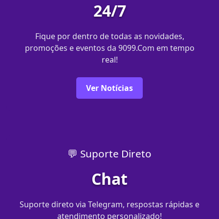
24/7
Fique por dentro de todas as novidades,
promoções e eventos da 9099.Com em tempo
real!
Ver Notícias
💬 Suporte Direto
Chat
Suporte direto via Telegram, respostas rápidas e
atendimento personalizado!