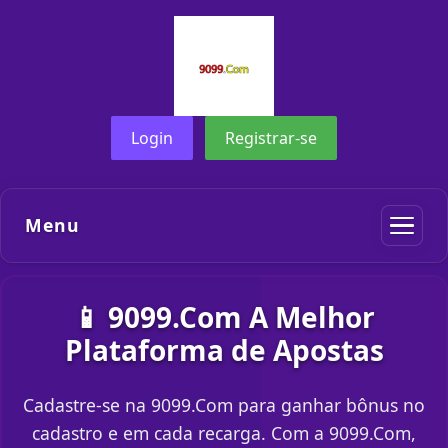
Login
Registrar-se
Menu
📱 9099.Com A Melhor
Plataforma de Apostas
Cadastre-se na 9099.Com para ganhar bônus no
cadastro e em cada recarga. Com a 9099.Com,