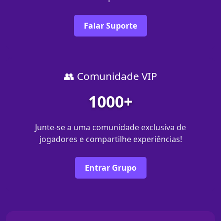
Falar Suporte
👥 Comunidade VIP
1000+
Junte-se a uma comunidade exclusiva de
jogadores e compartilhe experiências!
Entrar Grupo