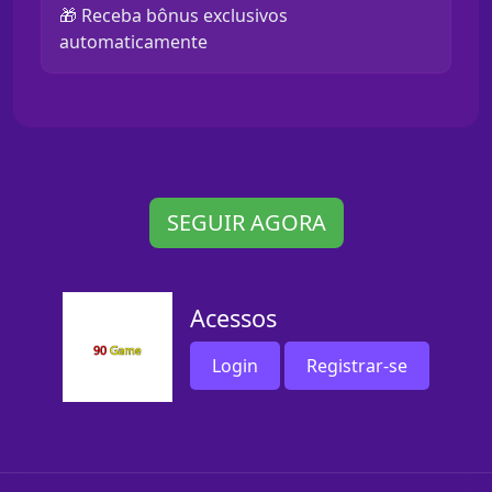
🎁 Receba bônus exclusivos
automaticamente
SEGUIR AGORA
Acessos
Login
Registrar-se